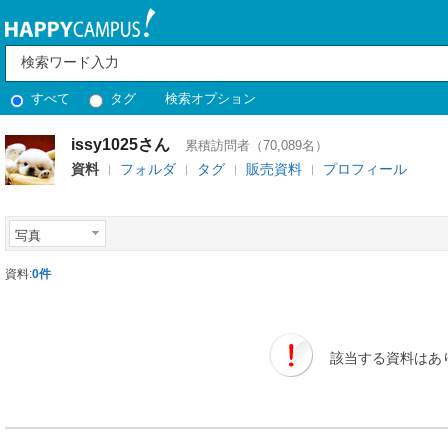
すべて
タグ
検索オプション
issy1025さん
累積訪問者（70,089名）
資料
フォルダ
タグ
販売資料
プロフィール
写真
資料:
0件
該当する資料はあ