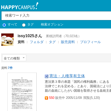
すべて
タグ
検索オプション
issy1025さん
累積訪問者（70,023名）
資料
フォルダ
タグ
販売資料
プロフィール
全ての種類
資料:
7件
憲法・人権享有主体
憲法第３章の表題「国民の権利義務」にある「
法律でこれを定める」とあり、国籍法により
親の血統にしたがい国籍を取得させる血統主
550
販売中 2005/11/09
閲覧(5,120)