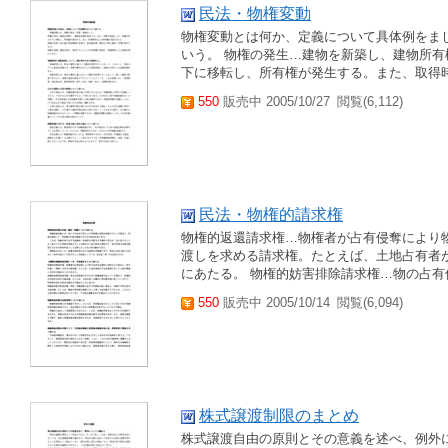
民法・物権変動
物権変動とは何か、定義について具体例をま
いう。 物権の発生…建物を新築し、建物所
下に移転し、所有権が発生する。また、取得
550
販売中 2005/10/27
閲覧(6,112)
民法・物権的請求権
物権的返還請求権…物権者が占有侵奪により
渡しを求める請求権。たとえば、土地占有者
にあたる。 物権的妨害排除請求権…物の占
550
販売中 2005/10/14
閲覧(6,094)
株式譲渡制限のまとめ
株式譲渡自由の原則とその意義を述べ、例外