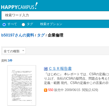
すべて
タグ
検索オプション
b50197さんの資料
タグ
企業倫理
/
/
全ての種類
資料:
3件
ＣＳＲ報告書
『はじめに』 本レポートでは、CSRの定義
り上げ、当社のCSRの疑問点、問題点を考え
定義・範囲 現代、CSRの定義やこの言葉の示
550
販売中 2009/06/15
閲覧(2,629)