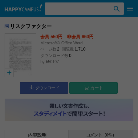
検索ワード入力
リスクファクター
550円
l
660円
会員
非会員
Microsoft® Office Word
2
1,710
ページ数
閲覧数
0
ダウンロード数
by
b50197
ダウンロード
カート
内容説明
コメント（0件）