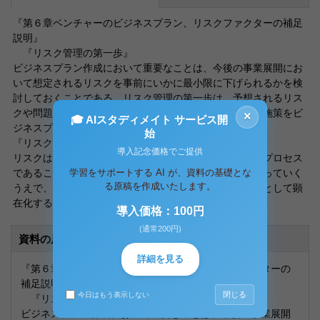
『第６章ベンチャーのビジネスプラン、リスクファクターの補足
説明』
『リスク管理の第一歩』
ビジネスプラン作成において重要なことは、今後の事業展開にお
いて想定されるリスクを事前にいかに最小限に下げられるかを検
討しておくことである。リスク管理の第一歩は、予想されるリス
クや問題点を事前に可能な限り抽出して、それに対する施策をビ
×
🎓 AIスタディメイト サービス開
ジネスプランの中に織り込むことから始まる。
始
『リスクの正体』
導入記念価格でご提供
リスクは、事業をはじめることそのものが、仮説検証のプロセス
学習をサポートする AI が、資料の基礎とな
であることから必然的に伴うものである。事業展開を行っていく
る原稿を作成いたします。
うえで、事前に置いた前提が崩れるとき、それがリスクとして顕
在化するといえるでしょう。例えば、業界
導入価格：100円
(通常200円)
資料の原本内容
詳細を見る
『第６章ベンチャーのビジネスプラン、リスクファクターの
補足説明』
閉じる
今日はもう表示しない
『リスク管理の第一歩』
ビジネスプラン作成において重要なことは、今後の事業展開