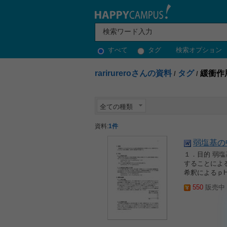
すべて
タグ
検索オプション
rarirureroさんの資料
タグ
緩衝作
/
/
全ての種類
資料:
1件
弱塩基の
１．目的 弱塩
することによ
希釈によるｐ
550
販売中 2