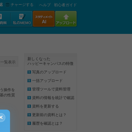
認
チャージする
へルプ
初心者ガイド
新しくなった
一覧表示
ハッピーキャンパスの特徴
写真のアップロード
一括アップロード
管理ツールで資料管理
いう操作を
塩基の性質
資料の情報を統計で確認
資料を更新する
更新前の資料とは？
×
履歴を確認とは？