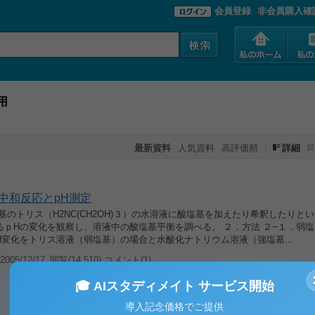
会員登録
非会員購入確
用
最新資料
人気資料
高評価順
詳細
中和反応とpH測定
基のトリス（H2NC(CH2OH)３）の水溶液に酸塩基を加えたり希釈したりと
るｐHの変化を観察し、溶液中の酸塩基平衡を調べる。 ２．方法 ２−１．弱
H変化をトリス溶液（弱塩基）の場合と水酸化ナトリウム溶液（強塩基...
005/12/17
閲覧(14,510) コメント(1)
🎓 AIスタディメイト サービス開始
導入記念価格でご提供