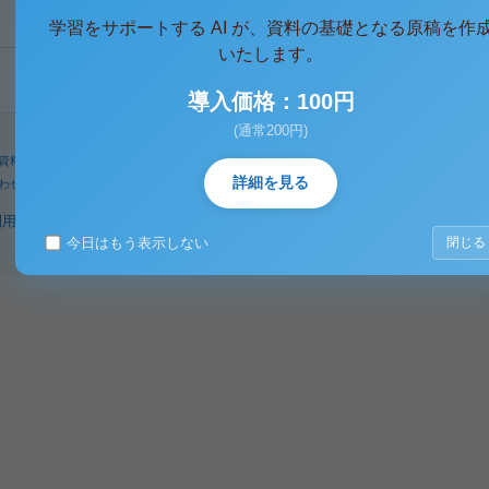
学習をサポートする AI が、資料の基礎となる原稿を作
いたします。
導入価格：100円
(通常200円)
資料
人気タグ
パワーユーザー
検索
詳細を見る
わせ
著作権に関するご意見
利用規約
プライバシーポリシー
著作権規定
特定商取引法に基づく表示
今日はもう表示しない
閉じる