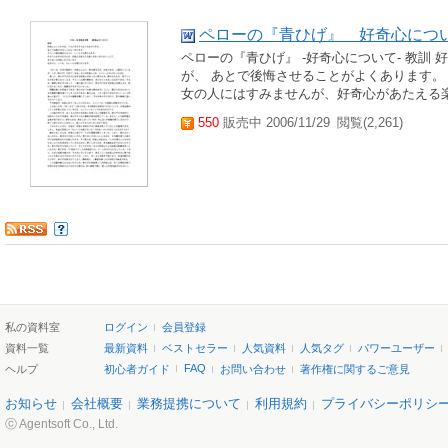
ペローの『青ひげ』 好奇心につ
ペローの『青ひげ』 -好奇心について- 教訓
が、 あとで後悔させることがよくあります。
女の人にはすみませんが、好奇心があたえる楽
550
販売中 2006/11/29
閲覧(2,261)
私の資料室
ログイン
会員登録
資料一覧
最新資料
ベストセラー
人気資料
人気タグ
パワーユーザー
FAQ
ヘルプ
初心者ガイド
お問い合わせ
著作権に関するご意見
お知らせ
会社概要
業務提携について
利用規約
プライバシーポリシ
ⓒ Agentsoft Co., Ltd.