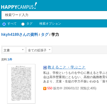
すべて
タグ
検索オプション
hkyh4189さんの資料
タグ
学力
/
/
文書
全ての拡張子
資料:
1件
教えること・学ぶこと
私は、学校というものを中心に教えると学ぶ
会は高学歴重視にともない、高校の義務教育
あまり、児童・生徒の学力不振いわゆる「落ち
550
販売中 2006/01/22
閲覧(2,405)