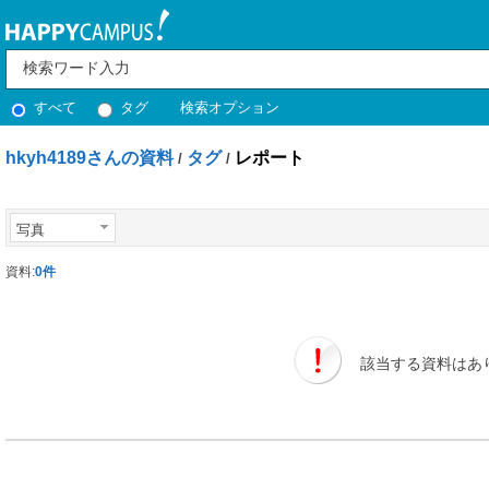
すべて
タグ
検索オプション
hkyh4189さんの資料
タグ
レポート
/
/
写真
資料:
0件
該当する資料はあ