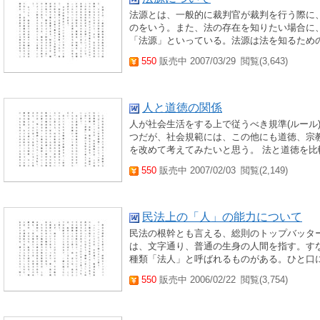
法源とは、一般的に裁判官が裁判を行う際に
のをいう。また、法の存在を知りたい場合に
「法源」といっている。法源は法を知るための
550
販売中 2007/03/29
閲覧(3,643)
人と道徳の関係
人が社会生活をする上で従うべき規準(ルール
つだが、社会規範には、この他にも道徳、宗
を改めて考えてみたいと思う。 法と道徳を比
550
販売中 2007/02/03
閲覧(2,149)
民法上の「人」の能力について
民法の根幹とも言える、総則のトップバッタ
は、文字通り、普通の生身の人間を指す。す
種類「法人」と呼ばれるものがある。ひと口に
550
販売中 2006/02/22
閲覧(3,754)