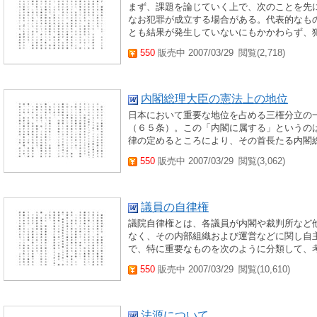
まず、課題を論じていく上で、次のことを先
なお犯罪が成立する場合がある。代表的なも
とも結果が発生していないにもかかわらず、犯
550
販売中 2007/03/29
閲覧(2,718)
内閣総理大臣の憲法上の地位
日本において重要な地位を占める三権分立の
（６５条）。この「内閣に属する」というの
律の定めるところにより、その首長たる内閣総
550
販売中 2007/03/29
閲覧(3,062)
議員の自律権
議院自律権とは、各議員が内閣や裁判所など
なく、その内部組織および運営などに関し自
で、特に重要なものを次のように分類して、考
550
販売中 2007/03/29
閲覧(10,610)
法源について