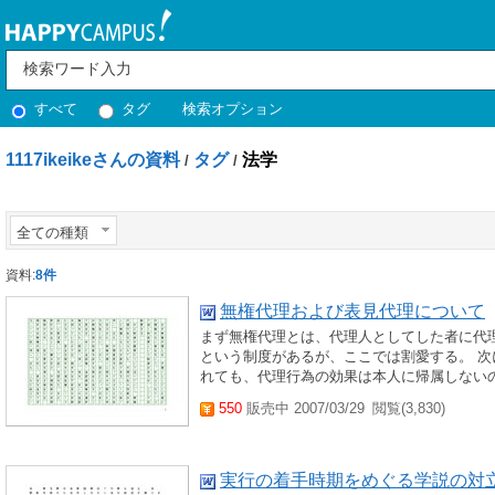
すべて
タグ
検索オプション
1117ikeikeさんの資料
タグ
法学
/
/
全ての種類
資料:
8件
無権代理および表見代理について
まず無権代理とは、代理人としてした者に代
という制度があるが、ここでは割愛する。 
れても、代理行為の効果は本人に帰属しないの
550
販売中 2007/03/29
閲覧(3,830)
実行の着手時期をめぐる学説の対