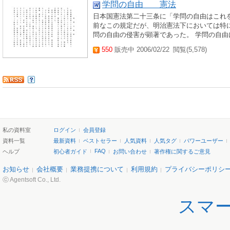
学問の自由 憲法
日本国憲法第二十三条に「学問の自由はこれ
前なこの規定だが、明治憲法下においては特
問の自由の侵害が顕著であった。 学問の自由
550
販売中 2006/02/22
閲覧(5,578)
私の資料室
ログイン
会員登録
資料一覧
最新資料
ベストセラー
人気資料
人気タグ
パワーユーザー
FAQ
ヘルプ
初心者ガイド
お問い合わせ
著作権に関するご意見
お知らせ
会社概要
業務提携について
利用規約
プライバシーポリシ
ⓒ Agentsoft Co., Ltd.
スマ