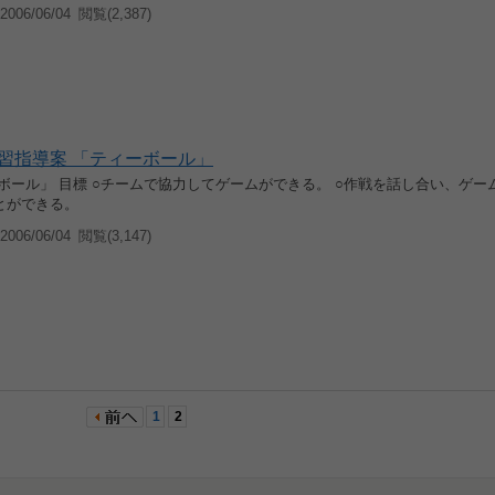
006/06/04
閲覧(2,387)
習指導案 「ティーボール」
ボール」 目標 ○チームで協力してゲームができる。 ○作戦を話し合い、ゲー
とができる。
006/06/04
閲覧(3,147)
1
2