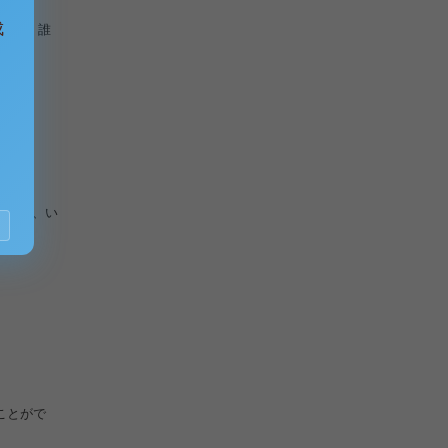
記の文
成
を） ・誰
っても、い
ことがで