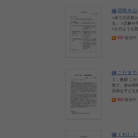
花咲き山
○全ての児童
る。 ○正解
○どのような意
550
販売中 2
こだまで
１．教材 こだ
気で、休み時
活発な子ども
550
販売中 2
くわしく