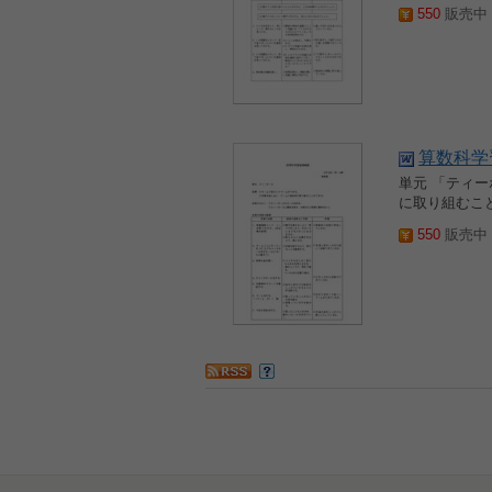
550
販売中 2
算数科学
単元 「ティー
に取り組むこ
550
販売中 2