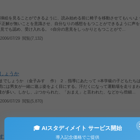
が挿絵を見ることができるように、読み始める前に椅子を移動させてもいいよ
や不正解が無いことを意識させ、自分なりの感想をもつことができるように声
見でも認め、受け入れる。 ○自分の意見をしっかりともつことがで...
006/07/29
閲覧(7,132)
しょうか
までしょうか （金子みすゞ 作） ２．指導にあたって ○本学級の子どもたち
間には男女が一緒に遊ぶ姿をよく目にする。汗だくになって運動場を走りまわ
達が多い。しかし、ぶつかられた、「おまえ」と言われた、などから些細...
006/07/29
閲覧(5,870)
🎓 AIスタディメイト サービス開始
する言葉
導入記念価格でご提供