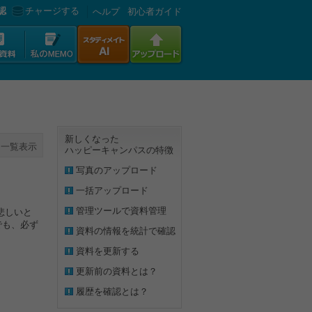
認
チャージする
へルプ
初心者ガイド
新しくなった
一覧表示
ハッピーキャンパスの特徴
写真のアップロード
一括アップロード
管理ツールで資料管理
悲しいと
でも、必ず
資料の情報を統計で確認
資料を更新する
更新前の資料とは？
履歴を確認とは？