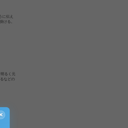
うに伝え
を掛ける。
は明るく元
るなどの
×