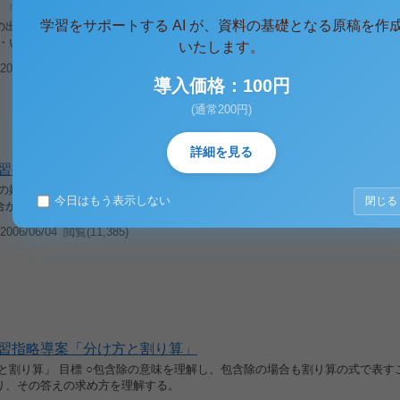
1．「わたしは、食べました。」の文から主語と述語について復習する。 2．上
学習をサポートする AI が、資料の基礎となる原稿を作
の出来事）を見て、質問をする。 ・どこで（レストランで） ・何を（カレー
・いつ（夜ご飯を） ○修飾語について知る。 3．「わたしは、遊び...
いたします。
006/07/29
閲覧(9,180) コメント(1)
導入価格：100円
(通常200円)
詳細を見る
習指導案 「わたしの妹」
の妹」 本時のねらい ○いじめについて考える。 ○軽い気持ちでしたことであ
今日はもう表示しない
閉じる
合があることを理解する。
006/06/04
閲覧(11,385)
習指略導案「分け方と割り算」
方と割り算」 目標 ○包含除の意味を理解し、包含除の場合も割り算の式で表す
り、その答えの求め方を理解する。