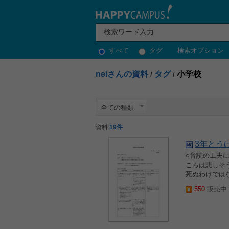
すべて
タグ
検索オプション
neiさんの資料
タグ
小学校
/
/
全ての種類
資料:
19件
3年とう
○音読の工夫
ころは悲しそ
死ぬわけではな
550
販売中 2