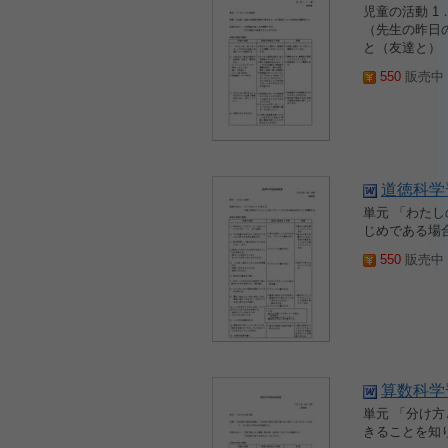
児童の活動 
（先生の昨日
と（友達と） 
550
販売中 2
道徳科学
単元 「わたし
じめである場
550
販売中 2
算数科学
単元 「分け
きることを知