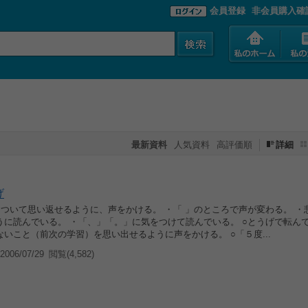
会員登録
非会員購入確
最新資料
人気資料
高評価順
詳細
げ
について思い返せるように、声をかける。 ・「 」のところで声が変わる。 ・
うに読んでいる。 ・「、」「。」に気をつけて読んでいる。 ○とうげで転ん
いこと（前次の学習）を思い出せるように声をかける。 ○「５度...
006/07/29
閲覧(4,582)