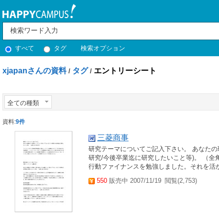
すべて
タグ
検索オプション
xjapanさんの資料
タグ
エントリーシート
/
/
全ての種類
資料:
9件
三菱商事
研究テーマについてご記入下さい。 あなたの
研究/今後卒業迄に研究したいこと等)。 （全
行動ファイナンスを勉強しました。それを活か
550
販売中 2007/11/19
閲覧(2,753)