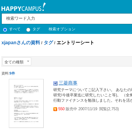
すべて
タグ
検索オプション
xjapanさんの資料
タグ
エントリーシート
/
/
全ての種類
資料:
9件
三菱商事
研究テーマについてご記入下さい。 あなたの
研究/今後卒業迄に研究したいこと等)。 （全
行動ファイナンスを勉強しました。それを活か
550
販売中 2007/11/19
閲覧(2,753)