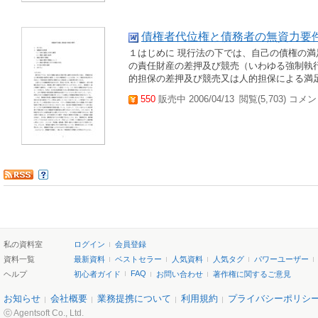
債権者代位権と債務者の無資力要
１はじめに 現行法の下では、自己の債権の
の責任財産の差押及び競売（いわゆる強制執
的担保の差押及び競売又は人的担保による満足等
550
販売中 2006/04/13
閲覧(5,703) コメン
私の資料室
ログイン
会員登録
資料一覧
最新資料
ベストセラー
人気資料
人気タグ
パワーユーザー
FAQ
ヘルプ
初心者ガイド
お問い合わせ
著作権に関するご意見
お知らせ
会社概要
業務提携について
利用規約
プライバシーポリシ
ⓒ Agentsoft Co., Ltd.