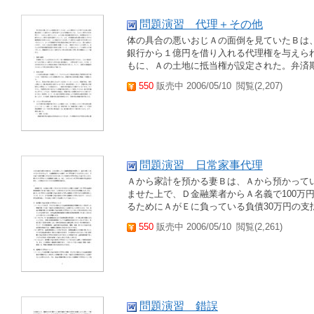
問題演習 代理＋その他
体の具合の悪いおじＡの面倒を見ていたＢは
銀行から１億円を借り入れる代理権を与えら
もに、Ａの土地に抵当権が設定された。弁済期
550
販売中 2006/05/10
閲覧(2,207)
問題演習 日常家事代理
Ａから家計を預かる妻Ｂは、Ａから預かって
ませた上で、Ｄ金融業者からＡ名義で100万
るためにＡがＥに負っている負債30万円の支払
550
販売中 2006/05/10
閲覧(2,261)
問題演習 錯誤