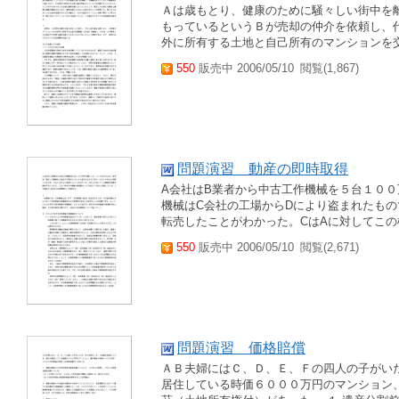
Ａは歳もとり、健康のために騒々しい街中を
もっているというＢが売却の仲介を依頼し、
外に所有する土地と自己所有のマンションを交
550
販売中 2006/05/10
閲覧(1,867)
問題演習 動産の即時取得
A会社はB業者から中古工作機械を５台１０
機械はC会社の工場からDにより盗まれたもの
転売したことがわかった。CはAに対してこの
550
販売中 2006/05/10
閲覧(2,671)
問題演習 価格賠償
ＡＢ夫婦にはＣ、Ｄ、Ｅ、Ｆの四人の子がい
居住している時価６０００万円のマンション