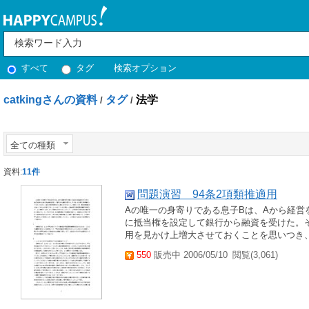
すべて
タグ
検索オプション
catkingさんの資料
タグ
法学
/
/
全ての種類
資料:
11件
問題演習 94条2項類推適用
Aの唯一の身寄りである息子Bは、Aから経
に抵当権を設定して銀行から融資を受けた。
用を見かけ上増大させておくことを思いつき、
550
販売中 2006/05/10
閲覧(3,061)