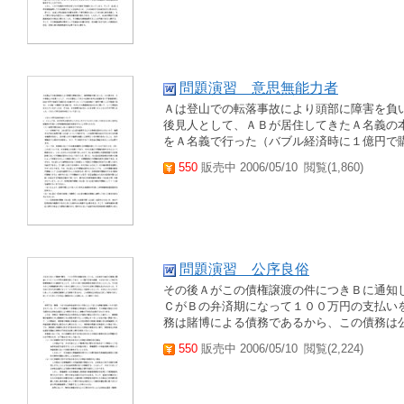
問題演習 意思無能力者
Ａは登山での転落事故により頭部に障害を負
後見人として、ＡＢが居住してきたＡ名義の本
をＡ名義で行った（バブル経済時に１億円で購
550
販売中 2006/05/10
閲覧(1,860)
問題演習 公序良俗
その後Ａがこの債権譲渡の件につきＢに通知
ＣがＢの弁済期になって１００万円の支払い
務は賭博による債務であるから、この債務は公
550
販売中 2006/05/10
閲覧(2,224)