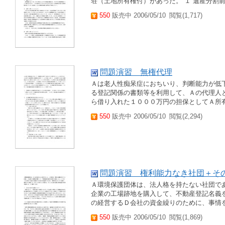
荘（土地所有権付）があった。 １ 遺産分割前
550
販売中 2006/05/10
閲覧(1,717)
問題演習 無権代理
Ａは老人性痴呆症におちいり、判断能力が低
る登記関係の書類等を利用して、Ａの代理人
ら借り入れた１０００万円の担保としてＡ所有
550
販売中 2006/05/10
閲覧(2,294)
問題演習 権利能力なき社団＋そ
Ａ環境保護団体は、法人格を持たない社団で
企業の工場跡地を購入して、不動産登記名義
の経営するＤ会社の資金繰りのために、事情を
550
販売中 2006/05/10
閲覧(1,869)