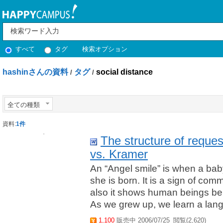
すべて
タグ
検索オプション
hashinさんの資料
タグ
social distance
/
/
全ての種類
資料:
1件
The structure of reque
vs. Kramer
An “Angel smile” is when a baby
she is born. It is a sign of com
also it shows human beings bel
As we grew up, we learn a lang
1,100
販売中 2006/07/25
閲覧(2,620)