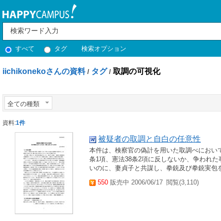
すべて
タグ
検索オプション
iichikonekoさんの資料
タグ
取調の可視化
/
/
全ての種類
資料:
1件
被疑者の取調と自白の任意性
本件は、検察官の偽計を用いた取調べにおいて
条1項、憲法38条2項に反しないか、争われ
いのに、妻貞子と共謀し、拳銃及び拳銃実包を
550
販売中 2006/06/17
閲覧(3,110)