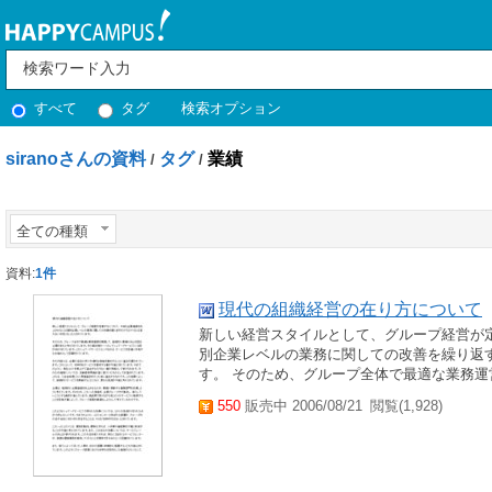
すべて
タグ
検索オプション
siranoさんの資料
タグ
業績
/
/
全ての種類
資料:
1件
現代の組織経営の在り方について
新しい経営スタイルとして、グループ経営が
別企業レベルの業務に関しての改善を繰り返
す。 そのため、グループ全体で最適な業務運
550
販売中 2006/08/21
閲覧(1,928)