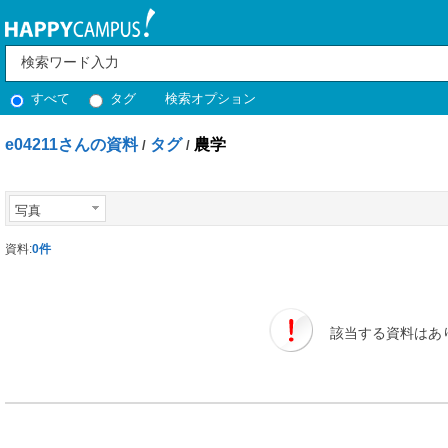
すべて
タグ
検索オプション
e04211さんの資料
タグ
農学
/
/
写真
資料:
0件
該当する資料はあ