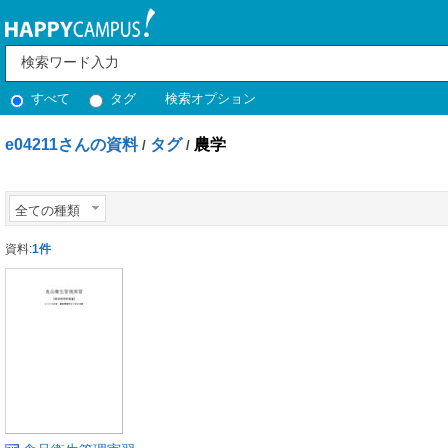
すべて
タグ
検索オプション
e04211さんの資料
タグ
農学
/
/
全ての種類
資料:
1件