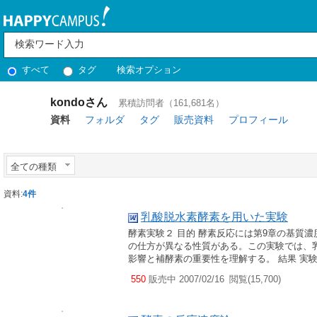
すべて
タグ
検索オプション
kondoさん
累積訪問者（161,681名）
資料
フォルダ
タグ
販売資料
プロフィール
全ての種類
資料:
4件
乳酸脱水素酵素を用いた実験
酵素実験２ 目的 酵素反応には第9章の基質
の仕方が異なる性質がある。この実験では、
影響と補酵素の重要性を理解する。 結果 実験
550
販売中 2007/02/16
閲覧(15,700)