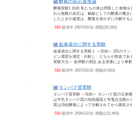
酵素の反応速度論
酵素実験1 目的 私たちの体は摂取した食物
れら無数の反応は、触媒としての酵素の働き
したときの速度は、酵素を使わずに分解する
550
販売中 2007/02/16
閲覧(30,592)
血液成分に関する実験
血液成分に関する実験１ ＜目的＞ 2匹のラ
ビン濃度を測定・比較し、どちらが貧血であ
実験方法＞ 血球数の測定 ある溶液により希
550
販売中 2007/02/16
閲覧(9,560)
タンパク質実験
タンパク質実験 ＜目的＞ タンパク質の立体
は牛乳タンパク質の加熱凝固と等電点沈殿か
質は消化酵素によって分解されてから吸収さ
550
販売中 2006/12/16
閲覧(122,483)