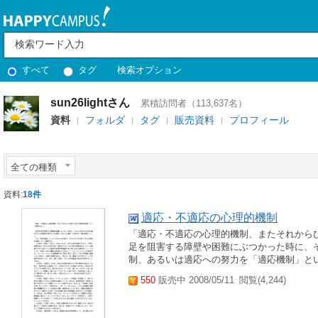
すべて
タグ
検索オプション
sun26lightさん
累積訪問者（113,637名）
資料
フォルダ
タグ
販売資料
プロフィール
全ての種類
資料:
18件
適応・不適応の心理的機制
「適応・不適応の心理的機制、またそれから
足を阻害する障壁や困難にぶつかった時に、
制、あるいは適応への努力を「適応機制」と
550
販売中 2008/05/11
閲覧(4,244)