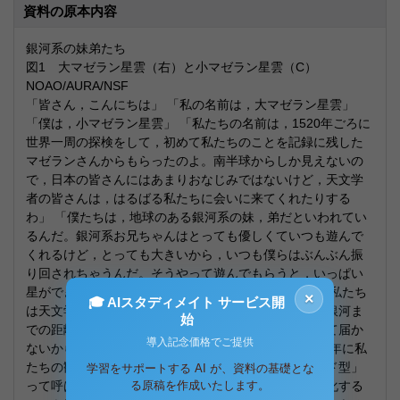
資料の原本内容
銀河系の妹弟たち
図1 大マゼラン星雲（右）と小マゼラン星雲（C）
NOAO/AURA/NSF
「皆さん，こんにちは」 「私の名前は，大マゼラン星雲」
「僕は，小マゼラン星雲」 「私たちの名前は，1520年ごろに
世界一周の探検をして，初めて私たちのことを記録に残した
マゼランさんからもらったのよ。南半球からしか見えないの
で，日本の皆さんにはあまりおなじみではないけど，天文学
者の皆さんは，はるばる私たちに会いに来てくれたりする
わ」 「僕たちは，地球のある銀河系の妹，弟だといわれてい
るんだ。銀河系お兄ちゃんはとっても優しくていつも遊んで
くれるけど，とっても大きいから，いつも僕らはぶんぶん振
り回されちゃうんだ。そうやって遊んでもらうと，いっぱい
星ができるといわれているんだよ」 「こう見えても，私たち
×
🎓 AIスタディメイト サービス開
は天文学にいっぱい貢献しているの。例えば，遠くの銀河ま
始
での距離を測ろうとするでしょ。もちろん物差しなんて届か
導入記念価格でご提供
ないから，天文学者はいろいろな工夫をするの。1912年に私
たちの観測をしていたリービットさんが，「セファイド型」
学習をサポートする AI が、資料の基礎とな
って呼ばれている変光星が，明るい星ほどゆっくり変化する
る原稿を作成いたします。