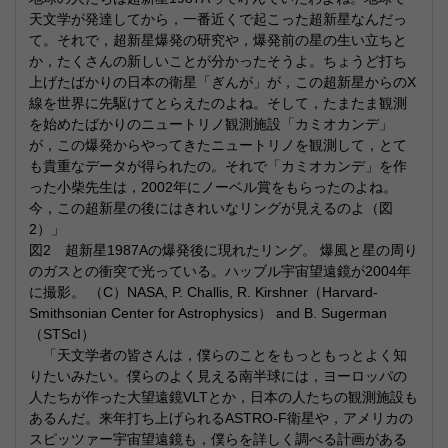
天文学が発達してから，一番近くで起こった超新星なんだっ
て。それで，超新星爆発の研究や，爆発前の星の生い立ちと
か，たくさんの新しいことが分かったそうよ。ちょうど打ち
上げたばかりの日本の衛星「ぎんが」が，この超新星からのX
線を世界に先駆けてとらえたのよね。そして，たまたま観測
を始めたばかりのニュートリノ観測施設「カミオカンデ」
が，この爆発からやってきたニュートリノを観測して，とて
も貴重なデータが得られたの。それで「カミオカンデ」を作
った小柴先生は，2002年にノーベル賞をもらったのよね。
今，この超新星の後にはきれいなリングが見えるのよ（図
2）」
図2 超新星1987Aの爆発後に現れたリング。 爆風と星の周り
のガスとの衝突で光っている。ハッブル宇宙望遠鏡が2004年
に撮影。 （C）NASA, P. Challis, R. Kirshner（Harvard-
Smithsonian Center for Astrophysics） and B. Sugerman
（STScI）
「天文学者の皆さんは，僕らのことをもっともっとよく知
りたいみたい。僕らのよく見える南半球には，ヨーロッパの
人たちが作った大望遠鏡VLTとか，日本の人たちの観測施設も
あるんだ。来年打ち上げられるASTRO-F衛星や，アメリカの
スピッツァー宇宙望遠鏡も，僕らを詳しく調べる計画がある