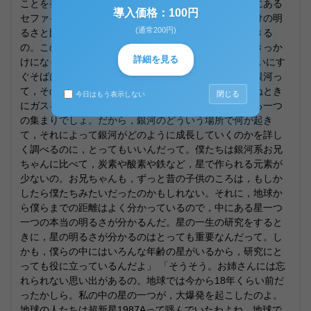
ことを発見したの。これを応用するとね，遠くの銀河にある
導入価格：100円
セファイド変光星の本当の明るさが分かるので，見かけの明
(通常200円)
るさと比べれば，その銀河までの距離を測ることができる
の。この大発見が，宇宙の構造や生い立ちを研究するきっか
詳細を見る
けになったのよ」 「天文学者の皆さんには，僕らみたいにす
ぐそばにいる銀河，っていうのは魅力的なんだって。銀河っ
て，その中でガスが集まって星が生まれたり，星が死ぬとき
閉じる
今日はもう表示しない
にガスをまき散らしたり，いろいろな活動が起きている一つ
の集まりでしょ。だから，銀河のどういう場所で何が起き
て，それによって銀河がどのように成長していくのかを詳し
く調べるのに，とってもいいんだって。僕たちは銀河系お兄
ちゃんに比べて，炭素や酸素や鉄など，星で作られる元素が
少ないの。お兄ちゃんも，ずっと昔の子供のころは，もしか
したら僕たちみたいだったのかもしれない。それに，地球か
ら僕らまでの距離はよく分かっているので，中にある星一つ
一つの本当の明るさが分かるんだ。星の一生の研究をすると
きに，星の明るさが分かるのはとっても重要なんだって。し
かも，僕らの中にはいろんな年齢の星がいるから，研究にと
っても役に立っているんだよ」 「そうそう。お姉さんには忘
れられない思い出があるの。地球では今から18年くらい前だ
ったかしら。私の中の星の一つが，大爆発を起こしたのよ。
地球の人たちは超新星1987Aって呼んでいたわよね。地球で