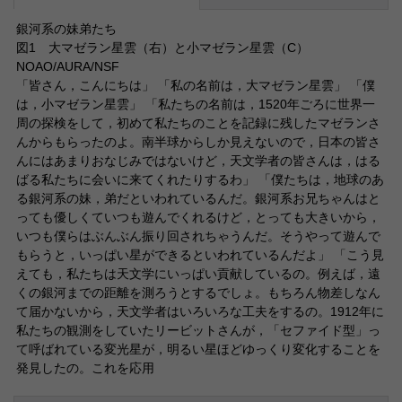
銀河系の妹弟たち
図1 大マゼラン星雲（右）と小マゼラン星雲（C）
NOAO/AURA/NSF
「皆さん，こんにちは」 「私の名前は，大マゼラン星雲」 「僕
は，小マゼラン星雲」 「私たちの名前は，1520年ごろに世界一
周の探検をして，初めて私たちのことを記録に残したマゼランさ
んからもらったのよ。南半球からしか見えないので，日本の皆さ
んにはあまりおなじみではないけど，天文学者の皆さんは，はる
ばる私たちに会いに来てくれたりするわ」 「僕たちは，地球のあ
る銀河系の妹，弟だといわれているんだ。銀河系お兄ちゃんはと
っても優しくていつも遊んでくれるけど，とっても大きいから，
いつも僕らはぶんぶん振り回されちゃうんだ。そうやって遊んで
もらうと，いっぱい星ができるといわれているんだよ」 「こう見
えても，私たちは天文学にいっぱい貢献しているの。例えば，遠
くの銀河までの距離を測ろうとするでしょ。もちろん物差しなん
て届かないから，天文学者はいろいろな工夫をするの。1912年に
私たちの観測をしていたリービットさんが，「セファイド型」っ
て呼ばれている変光星が，明るい星ほどゆっくり変化することを
発見したの。これを応用