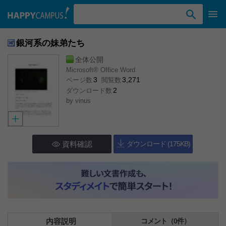
検索ワード入力
銀河系の妹弟たち
全体公開
Microsoft® Office Word
3
3,271
ページ数
閲覧数
2
ダウンロード数
by
vinus
資料確認
ダウンロード (175KB)
内容説明
コメント（0件）