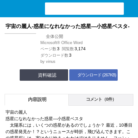
検索ワード入力
宇宙の麗人-惑星になれなかった惑星―小惑星ベスタ-
全体公開
Microsoft® Office Word
3
3,174
ページ数
閲覧数
3
ダウンロード数
by
vinus
資料確認
ダウンロード (267KB)
内容説明
コメント（0件）
宇宙の麗人
惑星になれなかった惑星―小惑星ベスタ
太陽系には，いくつの惑星があるのでしょうか？ 最近，10番目
の惑星発見か！？というニュースが時折，飛び込んできます。こ