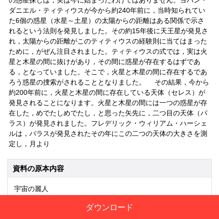
の惑星探しは，実は今に始まったわけではありません。ヨハン・
ダニエル・ティティウスが今から約240年前に，当時知られてい
た6個の惑星（水星～土星）の太陽からの距離はある関係で示さ
れるという法則を発見しました。その約15年後に天王星が発見さ
れ，太陽からの距離がこのティティウスの経験則に当てはまった
ために，がぜん注目されました。ティティウスの式では，実は火
星と木星の間に抜けがあり，その間に惑星が存在するはずであ
る，となっていました。そこで，火星と木星の間に存在するであ
ろう惑星の捜索がされることとなりました。 その結果，今から
約200年前に，火星と木星の間に存在している天体（セレス）が
発見されることになります。火星と木星の間には一つの惑星が存
在した，めでたしめでたし，と思った矢先に，二つ目の天体（パ
ラス）が発見されました。フレデリック・ウィリアム・ハーシェ
ルは，パラスが発見されたその年にこの二つの天体の大きさを測
定し，月より
資料の原本内容
宇宙の麗人
惑星になれなかった惑星―小惑星ベスタ
ダウンロード
太陽系には，いくつの惑星があるのでしょうか？ 最近，10