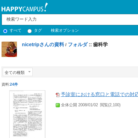
すべて
タグ
検索オプション
nicetripさんの資料
フォルダ
::
歯科学
/
全ての種類
資料:
24件
予診室における窓口と電話での対
全体公開 2008/01/02
閲覧(2,100)