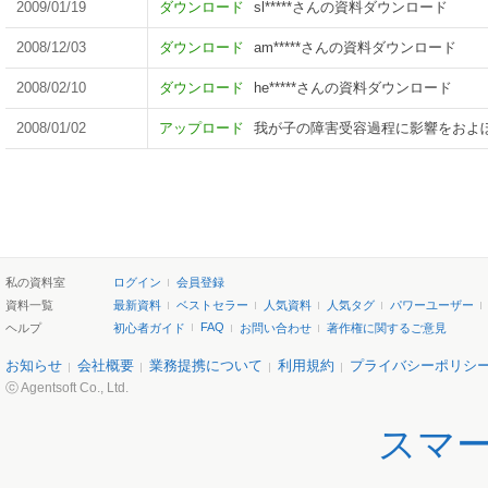
2009/01/19
ダウンロード
sl*****さんの資料ダウンロード
2008/12/03
ダウンロード
am*****さんの資料ダウンロード
2008/02/10
ダウンロード
he*****さんの資料ダウンロード
2008/01/02
アップロード
我が子の障害受容過程に影響をおよぼ
私の資料室
ログイン
会員登録
資料一覧
最新資料
ベストセラー
人気資料
人気タグ
パワーユーザー
FAQ
ヘルプ
初心者ガイド
お問い合わせ
著作権に関するご意見
お知らせ
会社概要
業務提携について
利用規約
プライバシーポリシ
ⓒ Agentsoft Co., Ltd.
スマ