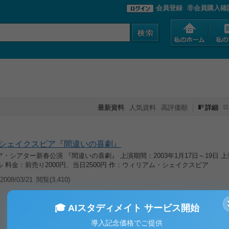
会員登録
非会員購入確
最新資料
人気資料
高評価順
詳細
シェイクスピア『間違いの喜劇』
・シアター新春公演 『間違いの喜劇』 上演期間：2003年1月17日～19日 
 料金：前売り2000円、当日2500円 作：ウィリアム・シェイクスピア
008/03/21
閲覧(3,410)
🎓 AIスタディメイト サービス開始
導入記念価格でご提供