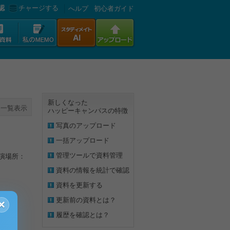
認
チャージする
へルプ
初心者ガイド
新しくなった
一覧表示
ハッピーキャンパスの特徴
写真のアップロード
一括アップロード
管理ツールで資料管理
上演場所：
資料の情報を統計で確認
資料を更新する
更新前の資料とは？
×
履歴を確認とは？