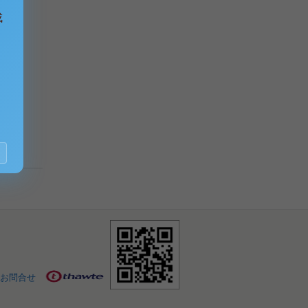
成
全盛期。
Ｔ
お問合せ