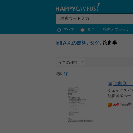
すべて
タグ
検索オプション
leftさんの資料
タグ
演劇学
/
/
全ての種類
資料:
2件
演劇学 
シェイクスピア
紀伊国屋ホール
550
販売中 2