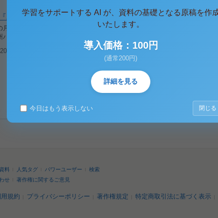
学習をサポートする AI が、資料の基礎となる原稿を作
『バッファローの月』 作 ケン・ラドウィッグ
いたします。
の月 作 ケン・ラドウィッグ ＴＩＭＥ＆ＰＬＡＣＥ １９５３年、世は映画の
州バッファローの田舎町にある日替わり公演を続けるおんぼろ劇団。 ＣＡＳ
導入価格：100円
008/03/21
閲覧(2,466)
(通常200円)
詳細を見る
今日はもう表示しない
閉じる
資料
人気タグ
パワーユーザー
検索
わせ
著作権に関するご意見
利用規約
プライバシーポリシー
著作権規定
特定商取引法に基づく表示