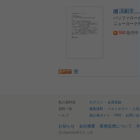
演劇学 
バッファロー
ニューヨーク
550
販売中 2
私の資料室
ログイン
会員登録
資料一覧
最新資料
ベストセラー
人気
FAQ
ヘルプ
初心者ガイド
お問い合
お知らせ
会社概要
業務提携について
ⓒ Agentsoft Co., Ltd.