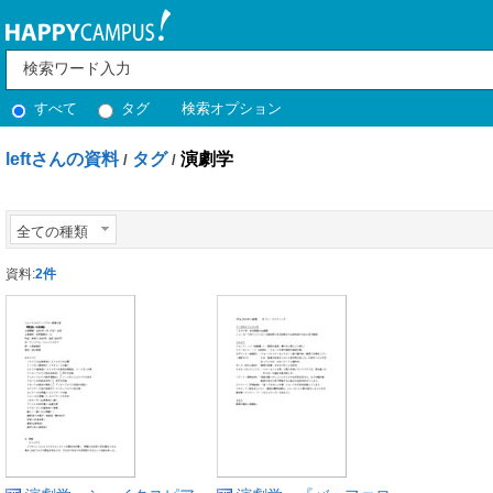
すべて
タグ
検索オプション
leftさんの資料
タグ
演劇学
/
/
全ての種類
資料:
2件