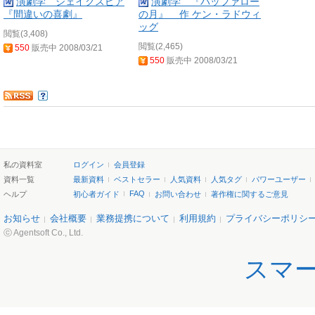
演劇学 シェイクスピア
演劇学 『バッファロー
『間違いの喜劇』
の月』 作 ケン・ラドウィ
ッグ
閲覧(3,408)
閲覧(2,465)
550
販売中 2008/03/21
550
販売中 2008/03/21
私の資料室
ログイン
会員登録
資料一覧
最新資料
ベストセラー
人気資料
人気タグ
パワーユーザー
FAQ
ヘルプ
初心者ガイド
お問い合わせ
著作権に関するご意見
お知らせ
会社概要
業務提携について
利用規約
プライバシーポリシ
ⓒ Agentsoft Co., Ltd.
スマ