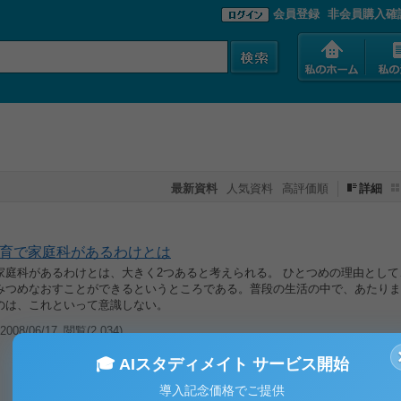
会員登録
非会員購入確
最新資料
人気資料
高評価順
詳細
育で家庭科があるわけとは
家庭科があるわけとは、大きく2つあると考えられる。 ひとつめの理由として
みつめなおすことができるというところである。普段の生活の中で、あたりま
のは、これといって意識しない。
008/06/17
閲覧(2,034)
🎓 AIスタディメイト サービス開始
導入記念価格でご提供