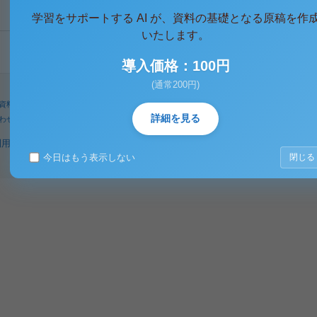
学習をサポートする AI が、資料の基礎となる原稿を作
いたします。
導入価格：100円
(通常200円)
資料
人気タグ
パワーユーザー
検索
詳細を見る
わせ
著作権に関するご意見
利用規約
プライバシーポリシー
著作権規定
特定商取引法に基づく表示
今日はもう表示しない
閉じる