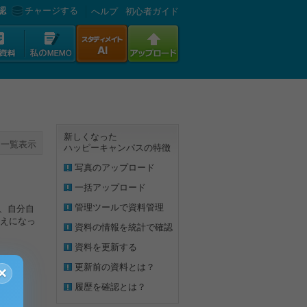
認
チャージする
へルプ
初心者ガイド
新しくなった
一覧表示
ハッピーキャンパスの特徴
写真のアップロード
一括アップロード
管理ツールで資料管理
、自分自
えになっ
資料の情報を統計で確認
資料を更新する
更新前の資料とは？
×
履歴を確認とは？