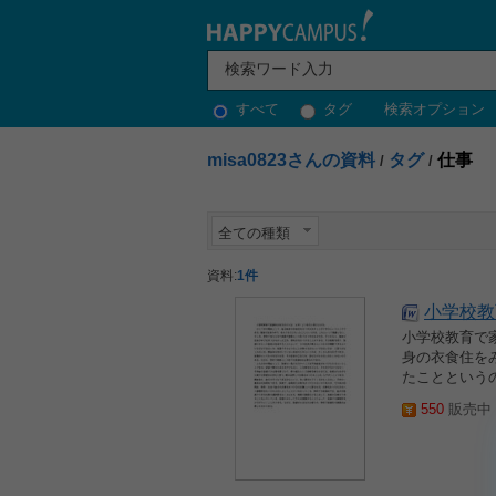
すべて
タグ
検索オプション
misa0823さんの資料
タグ
仕事
/
/
全ての種類
資料:
1件
小学校教
小学校教育で
身の衣食住を
たことという
550
販売中 2