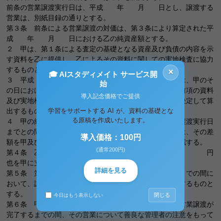
前条の営業譲渡実行日は、平成 年 月 日とし、譲渡する
営業は、別紙目録の通りとする。
第３条 前条による営業譲渡の対価は、第３条により算定された平
成 年 月 日における乙の純資産額とする。
２ 甲は、第１条による査定の基礎となる資産及び負債の内容を示
す資料を乙に提供し、乙によるその資料に関しての実地検査に協力
するものとする。
×
🎓 AIスタディメイト サービス開
３ 平成 年 月 日現在における甲の純資産額は、甲のそ
始
の日における資産および負債の帳簿価格にかかわらず、前項の資料
導入記念価格でご提供
及び実地検査の結果に基き、甲乙協議の上その評価額を決定して算
学習をサポートする AI が、資料の基礎とな
出するものとする。
る原稿を作成いたします。
４ 甲の純資産類が、第３条第１項による算定日と営業譲渡実行日
までとの間において、変動が生じたと乙が判断したときは、その差
導入価格：100円
額を甲及び乙の協議により評価して営業譲渡の対価に加減する。
(通常200円)
第４条 乙は営業譲渡の価額のほかに暖簾代として、金 円
也を甲に支払う。
詳細を見る
第５条 第３条第１項による算定日から営業譲渡実行日までの間に
おいて、譲渡すべき営業から生じた損失は全額甲に帰属するものと
する。
閉じる
今日はもう表示しない
第６条 甲は乙のために、平成 年 月 日から営業譲渡が
完了するまでの間、その営業について善良な管理者の注意をもって