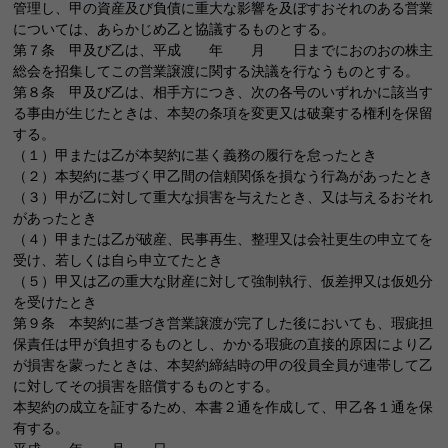
管理し、甲の資産及び負債に重大な影響を及ぼすおそれのある営業
については、あらかじめ乙と協議するものとする。
第７条 甲及び乙は、平成 年 月 日までにおのおの株主
総会を招集してこの営業譲渡に関する決議を行なうものとする。
第８条 甲及び乙は、相手方につき、次の各号のいずれかに該当す
る事由が生じたときは、本契の条項を変更又は破棄する権利を保留
する。
（１）甲または乙が本契約に基く義務の履行を怠ったとき
（２）本契約に基づく甲乙間の信頼関係を損なう行為があったとき
（３）甲が乙に対して重大な損害を与えたとき、又は与えるおそれ
があったとき
（４）甲または乙が破産、民事再生、整理又は会社更生の申立てを
受け、若しくは自ら申立てたとき
（５）甲又は乙の重大な財産に対して強制執行、仮差押又は仮処分
を受けたとき
第９条 本契約に基づき営業譲渡が完了した後においても、瑕疵担
保責任は甲が負担するものとし、かかる瑕疵の直接的原因により乙
が損害を蒙ったときは、本契約締結時の甲の役員全員が連帯して乙
に対してその損害を賠償するものとする。
本契約の成立を証するため、本書２通を作成して、甲乙各１通を保
有する。