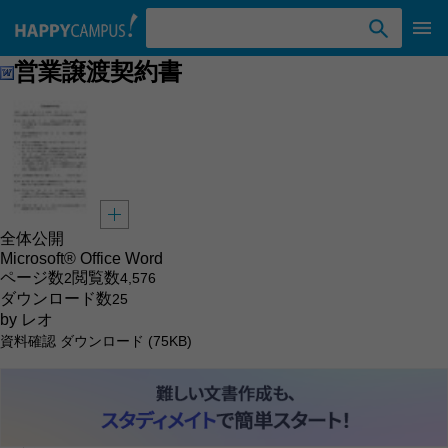
検索ワード入力
営業譲渡契約書
全体公開
Microsoft® Office Word
ページ数
閲覧数
2
4,576
ダウンロード数
25
by
レオ
資料確認
ダウンロード (75KB)