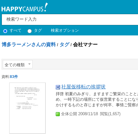
すべて
タグ
検索オプション
博多ラーメンさんの資料
タグ
会社マナー
/
/
全ての種類
資料:
83件
社屋仮移転の挨拶状
拝啓 初夏のみぎり、ますますご繁栄のことと
め、一時下記の場所にて仮営業することにな
かけするものと存じますが何卒、事情ご賢察の
全体公開 2008/11/18
閲覧(1,657)