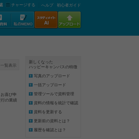
認
チャージする
へルプ
初心者ガイド
新しくなった
一覧表示
ハッピーキャンパスの特徴
写真のアップロード
一括アップロード
管理ツールで資料管理
らお喜び申
貴行の業績
資料の情報を統計で確認
資料を更新する
更新前の資料とは？
履歴を確認とは？