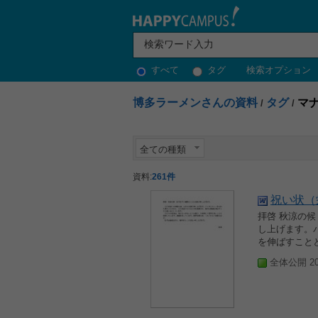
すべて
タグ
検索オプション
博多ラーメンさんの資料
タグ
マ
/
/
全ての種類
資料:
261件
祝い状（
拝啓 秋涼の
し上げます。
を伸ばすことと
全体公開 200