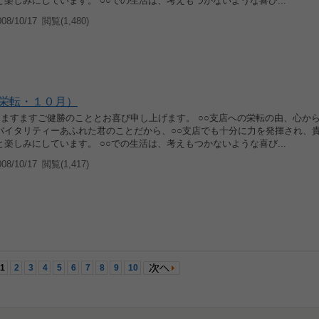
楽しみにしています。 ○○での生活は、考えもつかないような喜び...
8/10/17
閲覧(1,480)
栄転・１０月）
候 ますますご健勝のこととお喜び申し上げます。 ○○支店への栄転の由、心か
バイタリティーあふれた君のことだから、○○支店でも十分に力を発揮され、
楽しみにしています。 ○○での生活は、考えもつかないような喜び...
8/10/17
閲覧(1,417)
1
2
3
4
5
6
7
8
9
10