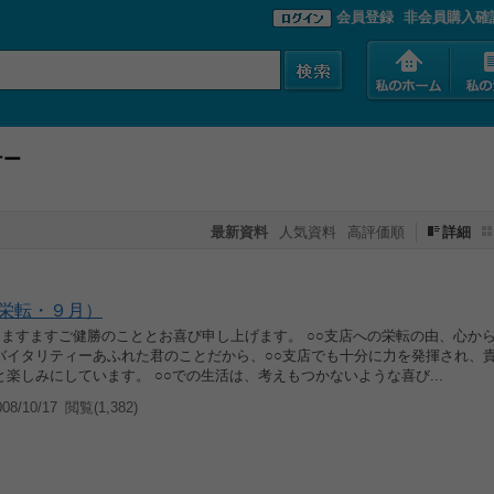
会員登録
非会員購入確
ナー
最新資料
人気資料
高評価順
詳細
栄転・９月）
候 ますますご健勝のこととお喜び申し上げます。 ○○支店への栄転の由、心か
バイタリティーあふれた君のことだから、○○支店でも十分に力を発揮され、
楽しみにしています。 ○○での生活は、考えもつかないような喜び...
8/10/17
閲覧(1,382)