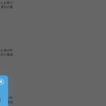
からお喜び
、貴行の業
らお喜び申
貴行の業績
×
らお喜び申
成
貴行の業績