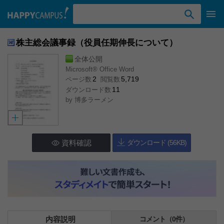
検索ワード入力
株主総会議事録（役員任期伸長について）
全体公開
Microsoft® Office Word
2
5,719
ページ数
閲覧数
11
ダウンロード数
by
博多ラーメン
資料確認
ダウンロード (56KB)
内容説明
コメント（0件）