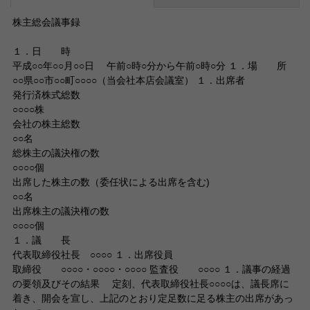
株主総会議事録
１．日 時
平成○○年○○月○○日 午前○時○分から午前○時○分 １．場 所
○○県○○市○○町○○○○（当会社本店会議室） １．出席者
発行済株式総数
○○○○株
会社の株主総数
○○名
総株主の議決権の数
○○○○個
出席した株主の数（委任状による出席を含む)
○○名
出席株主の議決権の数
○○○○個
１．議 長
代表取締役社長 ○○○○ １．出席役員
取締役 ○○○○・○○○○・○○○○ 監査役 ○○○○ １．議事の経過
の要領及びその結果 定刻、代表取締役社長○○○○は、議長席に
着き、開会を宣し、上記のとおり定足数に足る株主の出席があっ