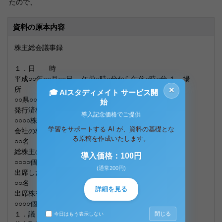
たので、
資料の原本内容
株主総会議事録
１．日 時
平成○○年○○月○○日 午前○時○分から午前○時○分 １．場
所
×
🎓 AIスタディメイト サービス開
○○県○○市○○町○○○○（当会社本店会議室） １．出席者
始
発行済株式総数
導入記念価格でご提供
○○○○株
学習をサポートする AI が、資料の基礎とな
会社の株主総数
る原稿を作成いたします。
○○名
総株主の議決権の数
導入価格：100円
○○○○個
(通常200円)
出席した株主の数（委任状による出席を含む)
○○名
詳細を見る
出席株主の議決権の数
○○○○個
１．議 長
閉じる
今日はもう表示しない