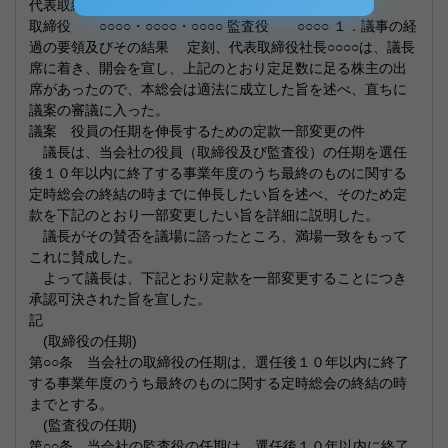
代表取締役社長 ○○○○ １．出席役員
取締役 ○○○○・○○○○・○○○○ 監査役 ○○○○ １．議事の経
過の要領及びその結果 定刻、代表取締役社長○○○○は、議長
席に着き、開会を宣し、上記のとおり定足数に足る株主の出
席があったので、本総会は適法に成立した旨を述べ、直ちに
議案の審議に入った。
議案 役員の任期を伸長するための定款一部変更の件
議長は、当会社の役員（取締役及び監査役）の任期を選任
後１０年以内に終了する事業年度のうち最終のものに関する
定時総会の終結の時までに伸長したい旨を述べ、そのため定
款を下記のとおり一部変更したい旨を詳細に説明した。
議長がその賛否を議場に諮ったところ、満場一致をもって
これに賛成した。
よって議長は、下記とおり定款を一部変更することにつき
承認可決された旨を宣した。
記
(取締役の任期)
第○○条 当会社の取締役の任期は、選任後１０年以内に終了
する事業年度のうち最終のものに関する定時総会の終結の時
までとする。
(監査役の任期)
第○○条 当会社の監査役の任期は、選任後１０年以内に終了