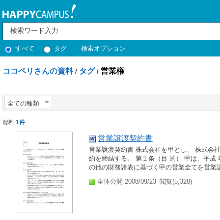
すべて
タグ
検索オプション
ココペリさんの資料
タグ
営業権
/
/
全ての種類
資料:
1件
営業譲渡契約書
営業譲渡契約書 株式会社を甲とし、 株式会
約を締結する。 第１条（目 的） 甲は、平成
の他の財務諸表に基づく甲の営業全てを営業譲
全体公開 2008/09/23
閲覧(5,328)