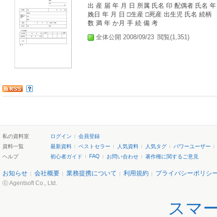
出 産 届 年 月 日 所属 氏名 印 配偶者 氏名
娩日 年 月 日 □生産 □死産 出生児 氏名 続柄
数 満 年 か月 手 続 備 考
全体公開 2008/09/23
閲覧(1,351)
私の資料室
ログイン
会員登録
資料一覧
最新資料
ベストセラー
人気資料
人気タグ
パワーユーザー
FAQ
ヘルプ
初心者ガイド
お問い合わせ
著作権に関するご意見
お知らせ
会社概要
業務提携について
利用規約
プライバシーポリシ
ⓒ Agentsoft Co., Ltd.
スマ