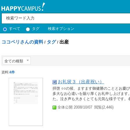
すべて
タグ
検索オプション
ココペリさんの資料
タグ
出産
/
/
全ての種類
資料:
4件
お礼状３（出産祝い）
拝啓 ○○の候、ますます御健勝のこととお慶
多大なお心遣いを賜り厚くお礼申し上げます。 
た。泣き声も大きくとても元気な様子です。名前
全体公開 2008/10/07
閲覧(2,446)