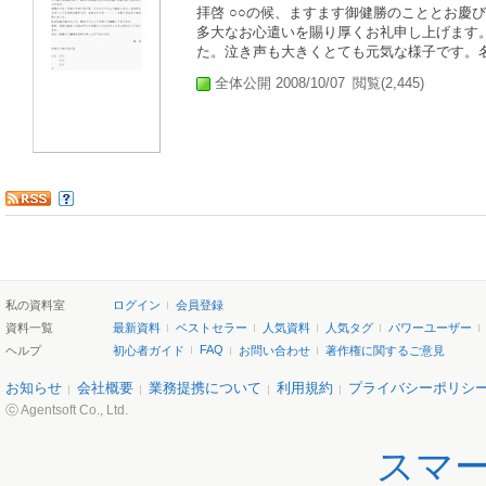
拝啓 ○○の候、ますます御健勝のこととお慶
多大なお心遣いを賜り厚くお礼申し上げます。 
た。泣き声も大きくとても元気な様子です。名前
全体公開 2008/10/07
閲覧(2,445)
私の資料室
ログイン
会員登録
資料一覧
最新資料
ベストセラー
人気資料
人気タグ
パワーユーザー
FAQ
ヘルプ
初心者ガイド
お問い合わせ
著作権に関するご意見
お知らせ
会社概要
業務提携について
利用規約
プライバシーポリシ
ⓒ Agentsoft Co., Ltd.
スマ