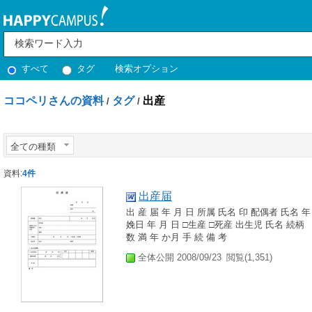
すべて
タグ
検索オプション
ココペリさんの資料
タグ
出産
/
/
全ての種類
資料:
4件
出産届
出 産 届 年 月 日 所属 氏名 印 配偶者 氏名
娩日 年 月 日 □生産 □死産 出生児 氏名 続柄
数 満 年 か月 手 続 備 考
全体公開 2008/09/23
閲覧(1,351)