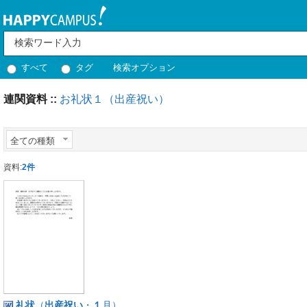
すべて
タグ
検索オプション
連関資料 ::
お礼状１（出産祝い）
全ての種類
資料:
2件
礼状
（
出産
祝い
・
１
月）