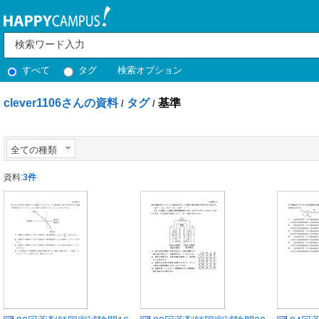
すべて
タグ
検索オプション
clever1106さんの資料
タグ
基準
/
/
全ての種類
資料:
3件