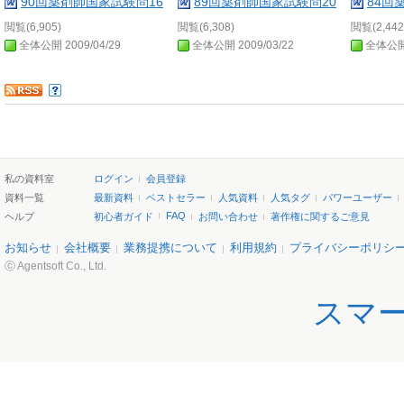
90回薬剤師国家試験問16
89回薬剤師国家試験問20
84回
閲覧(6,905)
閲覧(6,308)
閲覧(2,442
全体公開 2009/04/29
全体公開 2009/03/22
全体公開 
私の資料室
ログイン
会員登録
資料一覧
最新資料
ベストセラー
人気資料
人気タグ
パワーユーザー
FAQ
ヘルプ
初心者ガイド
お問い合わせ
著作権に関するご意見
お知らせ
会社概要
業務提携について
利用規約
プライバシーポリシ
ⓒ Agentsoft Co., Ltd.
スマ