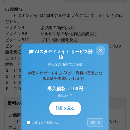
87回問72
ビタミンとそれに関連する生体反応について、正しいものは
どれか。
ビタミンB１ 脂肪酸のβ酸化反応
ビタミンB６ ピルビン酸の酸化的脱炭酸反応
ビタミンB12 ブドウ糖の酸化反応
ビタミンC コラーゲン合成におけるプロリンやリシンの水
×
🎓 AIスタディメイト サービス開
酸化反応
始
ニコチン酸 アミノ酸のアミノ基転移反応
解答 ４
導入記念価格でご提供
１ ビタミンB１ ピルビン酸の酸化的脱炭酸反応
学習をサポートする AI が、資料の基礎とな
２ ビタミンB６ アミノ酸のアミノ基転移反応
る原稿を作成いたします。
３ ビタミンB12 メチル基転移反応
５ ニコチン酸 酸化還元反応
導入価格：100円
(通常200円)
資料の原本内容
詳細を見る
87回問72
ビタミンとそれに関連する生体反応について、正しいも
閉じる
今日はもう表示しない
のはどれか。