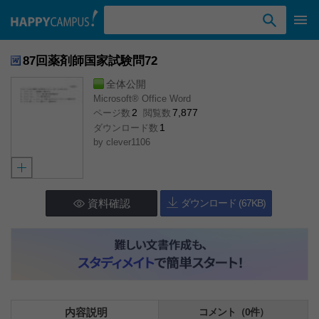
検索ワード入力
87回薬剤師国家試験問72
全体公開
Microsoft® Office Word
2
7,877
ページ数
閲覧数
1
ダウンロード数
by
clever1106
資料確認
ダウンロード (67KB)
内容説明
コメント（0件）