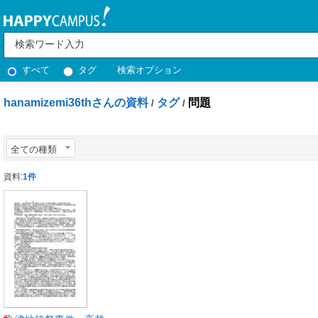
すべて
タグ
検索オプション
hanamizemi36thさんの資料
タグ
問題
/
/
全ての種類
資料:
1件