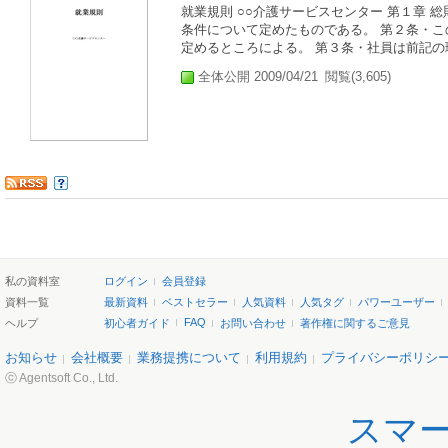
就業規則 ○○介護サービスセンター 第１章 
条件について定めたものである。 第２条・
定めるところによる。 第３条・社員は前記の理
全体公開 2009/04/21
閲覧(3,605)
私の資料室
ログイン
会員登録
資料一覧
最新資料
ベストセラー
人気資料
人気タグ
パワーユーザー
FAQ
ヘルプ
初心者ガイド
お問い合わせ
著作権に関するご意見
お知らせ
会社概要
業務提携について
利用規約
プライバシーポリシ
ⓒ Agentsoft Co., Ltd.
スマ