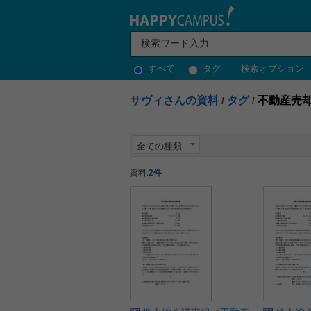
すべて
タグ
検索オプション
サヴィさんの資料
タグ
不動産売
/
/
全ての種類
資料:
2件