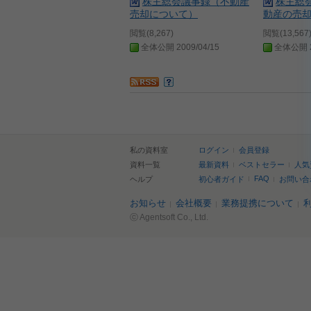
株主総会議事録（不動産
株主総
売却について）
動産の売
閲覧(8,267)
閲覧(13,567
全体公開 2009/04/15
全体公開 20
私の資料室
ログイン
会員登録
資料一覧
最新資料
ベストセラー
人気
FAQ
ヘルプ
初心者ガイド
お問い合
お知らせ
会社概要
業務提携について
ⓒ Agentsoft Co., Ltd.