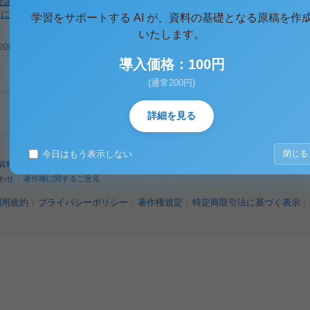
会議事録（所有不
却について）
学習をサポートする AI が、資料の基礎となる原稿を作
)
いたします。
09/04/15
導入価格：100円
(通常200円)
詳細を見る
今日はもう表示しない
閉じる
資料
人気タグ
パワーユーザー
検索
わせ
著作権に関するご意見
利用規約
プライバシーポリシー
著作権規定
特定商取引法に基づく表示