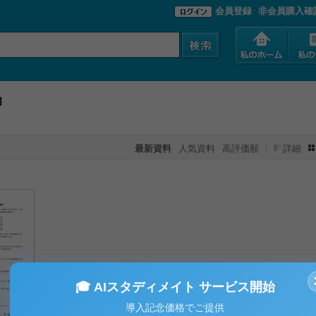
会員登録
非会員購入確
却
最新資料
人気資料
高評価順
詳細
🎓 AIスタディメイト サービス開始
導入記念価格でご提供