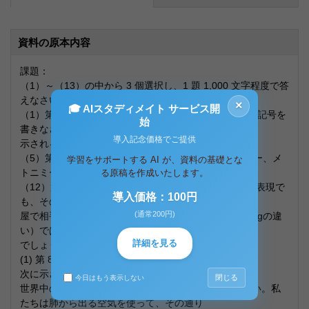
資料の原本内容
課題：
（1）～（13）の中から 3 個選択し、1 題 1,000 文字程度で答
えなさい。
×
🎓 AIスタディメイト サービス開
（1）第 8 章課題 1「次に示された各音に相当する音声記号を
始
書きなさい」および課題 2「次の音声記号で
導入記念価格でご提供
示される母音を本文中の分類用度で示しなさい」
（5）第 15 章課題 1「次の表現はメタファー、シミリー、メ
学習をサポートする AI が、資料の基礎とな
トニミーのどれでしょうか。」
る原稿を作成いたします。
（12）第 21 章課題 1「同じ”The door is open!”という表現で
導入価格：100円
も、その部屋に入る前に言われた時とその部
(通常200円)
屋で相手と何か言い争いをしたあと言われた時（Settingの違
い）では、意味にどのような違いが出てくる
詳細を見る
でしょうか。」
(1) 第 8 章課題 1
次に示された各音に相当する音声記号を書きなさい。
閉じる
今日はもう表示しない
世界中の自然言語の中で、音声のない言語は存在しない。私
たちは肺から出る空気を使って、その通り