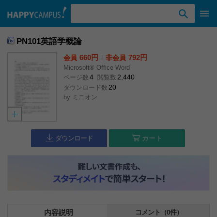
検索ワード入力
PN101英語学概論
660円
l
792円
会員
非会員
Microsoft® Office Word
4
2,440
ページ数
閲覧数
20
ダウンロード数
by
ミニオン
ダウンロード
カート
内容説明
コメント（0件）