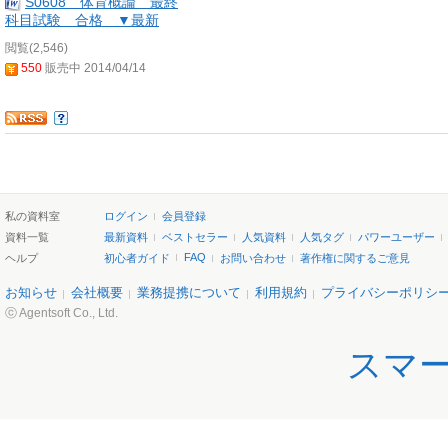
S0608 体育概論 最終
科目試験 合格 ▼最新
閲覧(2,546)
550
販売中 2014/04/14
私の資料室
ログイン
会員登録
資料一覧
最新資料
ベストセラー
人気資料
人気タグ
パワーユーザー
FAQ
ヘルプ
初心者ガイド
お問い合わせ
著作権に関するご意見
お知らせ
会社概要
業務提携について
利用規約
プライバシーポリシ
ⓒ Agentsoft Co., Ltd.
スマ