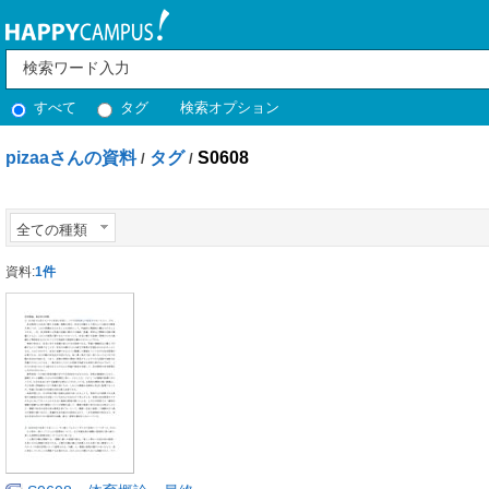
すべて
タグ
検索オプション
pizaaさんの資料
タグ
S0608
/
/
全ての種類
資料:
1件