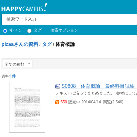
すべて
タグ
検索オプション
pizaaさんの資料
タグ
体育概論
/
/
全ての種類
資料:
1件
S0608 体育概論 最終科目試
テキストに沿ってまとめました。 参考にして
550
販売中 2014/04/14
閲覧(2,546)