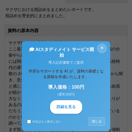
ヤクザにおける指詰めをまとめたレポートです。
指詰めを歴史的にまとめました。
資料の原本内容
ヤクザにおける指詰めと小指について
×
ここ最近なにかとニュースでよく見るのが某暴力団組織の分
🎓 AIスタディメイト サービス開
始
裂やら抗争の話題だ。自分
には関係ない話だと思い高校までスルーしていたが、高校時
導入記念価格でご提供
代の通学途中にある建物が警
学習をサポートする AI が、資料の基礎とな
察の 24 時間監視体制にありいつも私服警官がいると親から聞
る原稿を作成いたします。
き、意外と身近な問題なのだ
と感じるようになってきた。そんなヤクザだが、昔から組員
導入価格：100円
が組から抜けるときや何か重
(通常200円)
大なミスをしたときには小指を切り落とすというしきたりが
あるのは知っている人は多い
詳細を見る
だろう。しかしなぜ小指なのか、そして今でも行われている
のかといった指詰めについて
閉じる
今日はもう表示しない
調べてみた。
まず指を切り落とすことは指詰めと言い、肉体的苦痛を強制