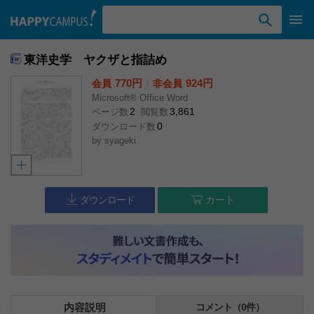
検索ワード入力
東洋史学 ヤクザと指詰め
770円
l
924円
会員
非会員
Microsoft® Office Word
2
3,861
ページ数
閲覧数
0
ダウンロード数
by
syageki
ダウンロード
カート
内容説明
コメント（0件）