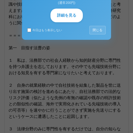
(通常200円)
識や技能を身につけ，どのように人間的に成長してきたと考
えますか。また，それはあなたが早稲田大学大学院法務研究
詳細を見る
科において学び，法曹をめざそうと決意したことと，どのよ
うに関係していますか。
閉じる
今日はもう表示しない
＝＝＝＝＝＝＝＝＝＝＝＝＝
第一 目指す法曹の姿
１ 私は、法務部での社会人経験から知的財産分野に専門性
を持つ弁護士を志しております。その中でも先端技術分野に
おける知見を有する専門家になりたいと考えております。
２ 自身の就業経験の中で自社技術を結集した製品を世に送
り出す施策の検討を進めるにあたり、自社法務部での法的な
リスク評価（似たような先例の有無の確認や既存の特許技術
との類似性の確認、海外で実用化されている先端技術の導入
の可否等）を速やかに行うことができず実施を先送りにする
というケースに遭遇したことに起因します。
３ 法律分野のみに専門性を有するだけでは、自分の知らな