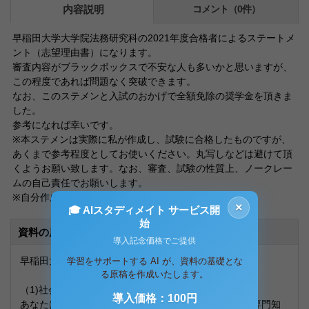
内容説明
コメント（0件）
早稲田大学大学院法務研究科の2021年度合格者によるステートメ
ント（志望理由書）になります。
審査内容がブラックボックスで不安な人も多いかと思いますが、
この程度であれば問題なく突破できます。
なお、このステメンと入試のおかげで全額免除の奨学金を頂きま
した。
参考になれば幸いです。
※本ステメンは実際に私が作成し、試験に合格したものですが、
あくまで参考程度としてお使いください。丸写しなどは避けて頂
くようお願い致します。なお、審査、試験の性質上、ノークレー
ムの自己責任でお願いします。
※自分作成のため、参考文献等の引用、記載なし
×
🎓 AIスタディメイト サービス開
始
資料の原本内容
導入記念価格でご提供
早稲田大学法科大学院 ステートメント
学習をサポートする AI が、資料の基礎とな
る原稿を作成いたします。
（1)社会人としての経験がある者
導入価格：100円
あなたは，社会人としての経験を通じて，どのような専門知