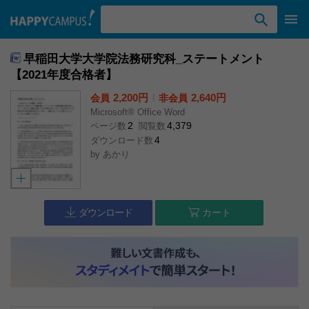
検索ワード入力
早稲田大学大学院法務研究科_ステートメント
【2021年度合格者】
2,200円
l
2,640円
会員
非会員
Microsoft® Office Word
2
4,379
ページ数
閲覧数
4
ダウンロード数
by
あかり
ダウンロード
カート