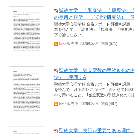
聖徳大学 「調査法」「観察法」
の長所と短所 （心理学研究法） 
聖徳大学心理学科 合格レポート 評価A 課題：
章を読んで、「調査法」「観察法」「検査法」
字で論じなさい。
550
販売中 2026/02/04
閲覧(671)
聖徳大学 独立変数の手続き化の
法） 評価：A
聖徳大学心理学科 合格レポート 評価A 課題
を読んで、以下の12について、合わせて160
べて用いること。 1独立変数の手続き化の方法 
550
販売中 2026/02/04
閲覧(487)
聖徳大学 実証が重要である理由