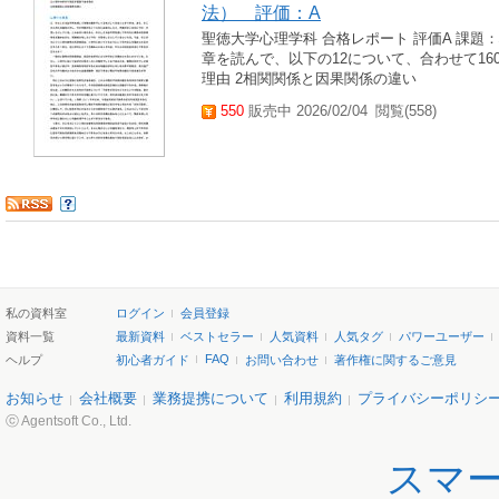
法） 評価：A
聖徳大学心理学科 合格レポート 評価A 課題：
章を読んで、以下の12について、合わせて16
理由 2相関関係と因果関係の違い
550
販売中 2026/02/04
閲覧(558)
私の資料室
ログイン
会員登録
資料一覧
最新資料
ベストセラー
人気資料
人気タグ
パワーユーザー
FAQ
ヘルプ
初心者ガイド
お問い合わせ
著作権に関するご意見
お知らせ
会社概要
業務提携について
利用規約
プライバシーポリシ
ⓒ Agentsoft Co., Ltd.
スマ