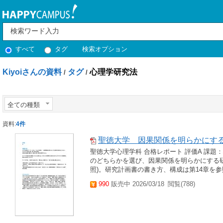
すべて
タグ
検索オプション
Kiyoiさんの資料
タグ
心理学研究法
/
/
全ての種類
資料:
4件
聖徳大学 因果関係を明らかにす
聖徳大学心理学科 合格レポート 評価A 課題：
のどちらかを選び、因果関係を明らかにする研究
照)。研究計画書の書き方、構成は第14章を参照
990
販売中 2026/03/18
閲覧(788)