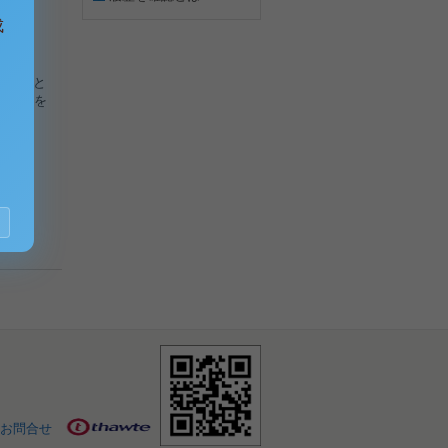
成
下記のと
な運動を
お問合せ