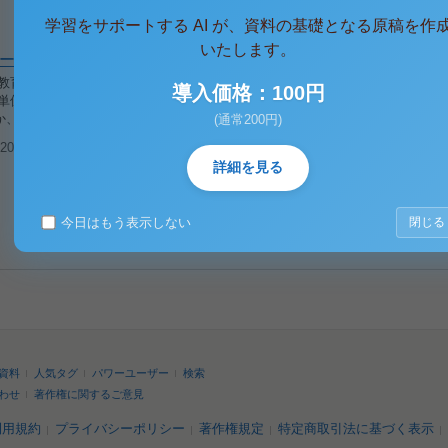
学習をサポートする AI が、資料の基礎となる原稿を作
いたします。
ーツ科学論２
教育 健康スポーツ科学論の２単位目 レポートです。 成績：合格 課題内容は
導入価格：100円
２単位目 生活習慣病の予防と改善について説明し、健康維持のためにどのよう
、述べなさい。 【解説】 ヒトは20歳代を
(通常200円)
026/02/10
閲覧(616)
詳細を見る
今日はもう表示しない
閉じる
資料
人気タグ
パワーユーザー
検索
わせ
著作権に関するご意見
利用規約
プライバシーポリシー
著作権規定
特定商取引法に基づく表示