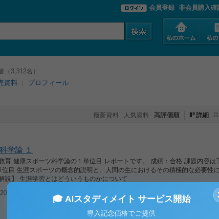
会員登録
非会員購入確
（3,312名）
売資料
プロフィール
最新資料
人気資料
高評価順
詳細
科学論 １
教育 健康スポーツ科学論の１単位目 レポートです。 成績：合格 課題内容は
1単位目 生涯スポーツの概念的説明と、人間の生におけるその積極的な必要性
【解説】 生涯学習とはどういうものかについて
026/01/27
閲覧(554)
🎓 AIスタディメイト サービス開始
導入記念価格でご提供