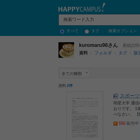
すべて
タグ
検索オプション
kuromaru96さん
累積訪問者
資料
フォルダ
タグ
販
全ての種類
資料:
2件
スポーツ
明星大学 通信
おりです。 
べなさい。 
550
販売中 2