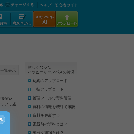
認
チャージする
へルプ
初心者ガイド
新しくなった
一覧表示
ハッピーキャンパスの特徴
写真のアップロード
一括アップロード
管理ツールで資料管理
下記のと
について述
資料の情報を統計で確認
資料を更新する
×
更新前の資料とは？
履歴を確認とは？