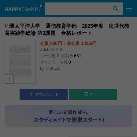
検索ワード入力
環太平洋大学 通信教育学部 2025年度 次世代教
育実践学総論 第2課題 合格レポート
880円
l
1,056円
会員
非会員
Adobe® PDF
2
651
ページ数
閲覧数
0
ダウンロード数
by
KKK111
ダウンロード
カート