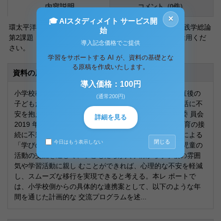
内容説明
コメント（0件）
×
🎓 AIスタディメイト サービス開
環太平洋大学 通信教育学部 2025年度 次世代教育実践学総論
始
第2課題 合格レポートです。あくまで参考資料として活用くだ
導入記念価格でご提供
さい。
学習をサポートする AI が、資料の基礎とな
る原稿を作成いたします。
資料の原本内容
導入価格：100円
小学校教育における大きな課題の一つに、小学校入学直後の
(通常200円)
子どもたちが環境の変化に 適応できず、学習や集団生活に不
安を抱える「小 1 プロブレム」がある。（名張市教育委 員会
詳細を見る
2019 年）。この課題の背景には、幼児教育と小学校教育の接
続に不連続があること が指摘されており、保幼小連携による
閉じる
今日はもう表示しない
「学びの連続性」の確保が必要である。特に、幼児 と児童の
活動の交流を通して、子どもたちが入学前から小学校の雰囲
気や学習活動に親し むことができれば、心理的な不安を軽減
し、スムーズな移行を実現できると考える。本レ ポートで
は、小学校側からの具体的な連携案として、以下のような年
間を通じた計画的な 交流プログラムを述...