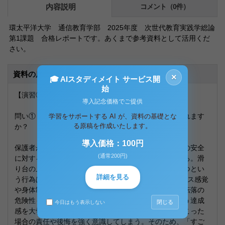
内容説明
コメント（0件）
環太平洋大学 通信教育学部 2025年度 次世代教育実践学総論
第1課題 合格レポートです。あくまで参考資料として活用くだ
さい。
資料の原本内容
×
🎓 AIスタディメイト サービス開
始
【演習③「⼦どもを取り巻く環境」】
導入記念価格でご提供
問い①：保護者が心から喜べないのはなぜだと考えられます
学習をサポートする AI が、資料の基礎とな
る原稿を作成いたします。
か？
導入価格：100円
保護者が心から子どもの挑戦を喜べないのは、子どもの安全
(通常200円)
に対する不安が強く働いているからであると考えられる。滑
り台の上部という高い場所で、両手を離し足だけで立つとい
詳細を見る
う行為は、5歳児の発達段階を踏まえると、まだバランス感覚
や身体制御能力が十分に成熟しているとは言い難く、転落の
危険性も高い。保護者は、子どもの「できた！」という達成
閉じる
今日はもう表示しない
感を大切にしたい気持ちと同時に、もしもの事故が起こった
場合の責任や後悔を強く意識してしまう。そのため、「すご