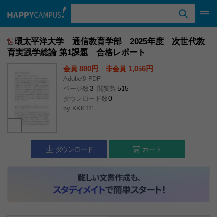
検索ワード入力
環太平洋大学 通信教育学部 2025年度 次世代教
育実践学総論 第1課題 合格レポート
880円
l
1,056円
会員
非会員
Adobe® PDF
3
515
ページ数
閲覧数
0
ダウンロード数
by
KKK111
ダウンロード
カート