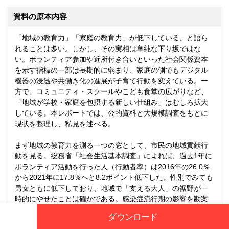
資料の原本内容
「地域の教育力」「家庭の教育力」が低下している、と語ら
れることは多い。しかし、その実相は単純な下り坂ではな
い。ボランティア参加や近所付き合いといった社会関係資本
を示す指標の一部は長期的に弱まり、家庭の側でもデジタル
機器の浸透や共働き化の進展が子育て行動を変えている。一
方で、コミュニティ・スクールやこども食堂の広がりなど、
「地域が学校・家庭を包摂する新しい仕組み」はむしろ拡大
している。本レポートでは、公的資料と大規模調査をもとに
現状を整理し、私見を述べる。
まず地域の教育力を測る一つの窓として、市民の地域貢献行
動を見る。総務省「社会生活基本調査」によれば、過去1年に
ボランティア活動を行った人（行動者率）は2016年の26.0％
から2021年に17.8％へと8.2ポイント低下した。性別でみても
男女ともに低下しており、地域で「支える大人」の裾野が一
時的にやせたことは確かである。感染症流行期の影響を勘案
しても、地域の自律的活動基盤が脆弱化しやすい現実を示す
ダウンロード
データだといえる(統計局)。しかし同時に、制度化された「地