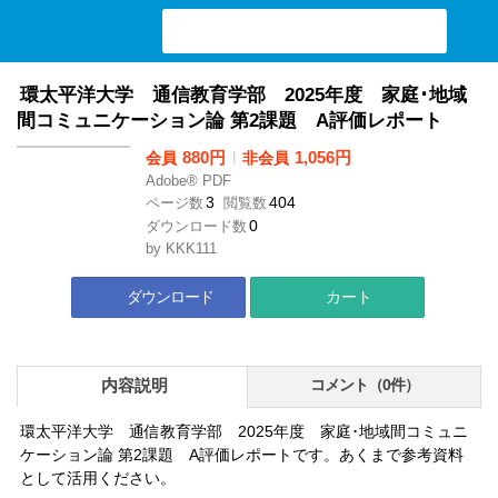
検索ワード入力
環太平洋大学 通信教育学部 2025年度 家庭･地域
間コミュニケーション論 第2課題 A評価レポート
880円
l
1,056円
会員
非会員
Adobe® PDF
3
404
ページ数
閲覧数
0
ダウンロード数
by
KKK111
ダウンロード
カート
内容説明
コメント（0件）
環太平洋大学 通信教育学部 2025年度 家庭･地域間コミュニ
ケーション論 第2課題 A評価レポートです。あくまで参考資料
として活用ください。